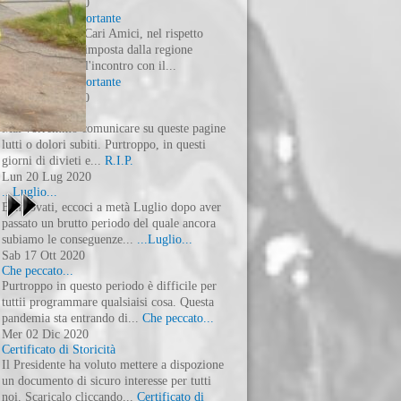
Lun
24
Feb
2020
Comunicato importante
Aggiornamento Cari Amici, nel rispetto
della normativa imposta dalla regione
Piemonte, dopo l'incontro con il...
Comunicato importante
Sab
14
Mar
2020
R.I.P.
Mai vorremmo comunicare su queste pagine
lutti o dolori subiti. Purtroppo, in questi
giorni di divieti e...
R.I.P.
Lun
20
Lug
2020
...Luglio...
Bentrovati, eccoci a metà Luglio dopo aver
passato un brutto periodo del quale ancora
subiamo le conseguenze...
...Luglio...
Sab
17
Ott
2020
Che peccato...
Purtroppo in questo periodo è difficile per
tuttii programmare qualsiaisi cosa. Questa
pandemia sta entrando di...
Che peccato...
Mer
02
Dic
2020
Certificato di Storicità
Il Presidente ha voluto mettere a dispozione
un documento di sicuro interesse per tutti
noi. Scaricalo cliccando...
Certificato di