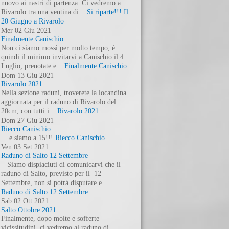
nuovo ai nastri di partenza. Ci vedremo a
Rivarolo tra una ventina di...
Si riparte!!! Il
20 Giugno a Rivarolo
Mer
02
Giu
2021
Finalmente Canischio
Non ci siamo mossi per molto tempo, è
quindi il minimo invitarvi a Canischio il 4
Luglio, prenotate e...
Finalmente Canischio
Dom
13
Giu
2021
Rivarolo 2021
Nella sezione raduni, troverete la locandina
aggiornata per il raduno di Rivarolo del
20cm, con tutti i...
Rivarolo 2021
Dom
27
Giu
2021
Riecco Canischio
... e siamo a 15!!!
Riecco Canischio
Ven
03
Set
2021
Raduno di Salto 12 Settembre
Siamo dispiaciuti di comunicarvi che il
raduno di Salto, previsto per il 12
Settembre, non si potrà disputare e...
Raduno di Salto 12 Settembre
Sab
02
Ott
2021
Salto Ottobre 2021
Finalmente, dopo molte e sofferte
vicissitudini, ci vedremo al raduno di