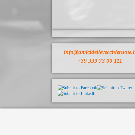
info@amicidellevecchieruote.i
+39 339 73 00 111