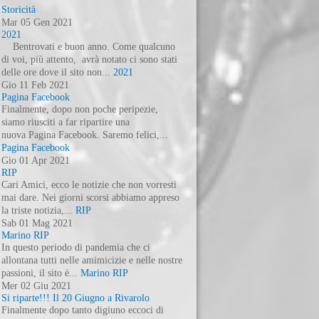
Storicità
Mar
05
Gen
2021
2021
Bentrovati e buon anno. Come qualcuno
di voi, più attento, avrà notato ci sono stati
delle ore dove il sito non...
2021
Gio
11
Feb
2021
Pagina Facebook
Finalmente, dopo non poche peripezie,
siamo riusciti a far ripartire una
nuova Pagina Facebook. Saremo felici,...
Pagina Facebook
Gio
01
Apr
2021
RIP
Cari Amici, ecco le notizie che non vorresti
mai dare. Nei giorni scorsi abbiamo appreso
la triste notizia,...
RIP
Sab
01
Mag
2021
Marino RIP
In questo periodo di pandemia che ci
allontana tutti nelle amimicizie e nelle nostre
passioni, il sito è...
Marino RIP
Mer
02
Giu
2021
Si riparte!!! Il 20 Giugno a Rivarolo
Finalmente dopo tanto digiuno eccoci di