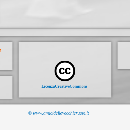
t
LicenzaCreativeCommons
© www.amicidellevecchieruote.it