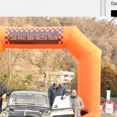
Can
Art