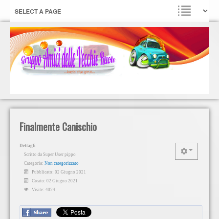
Finalmente Canischio
Dettagli
Scritto da
Super User pippo
Categoria:
Non categorizzato
Pubblicato: 02 Giugno 2021
Creato: 02 Giugno 2021
Visite: 4024