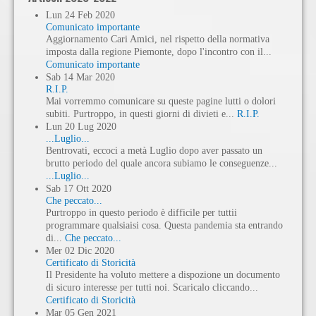
Lun
24
Feb
2020
Comunicato importante
Aggiornamento Cari Amici, nel rispetto della normativa
imposta dalla regione Piemonte, dopo l'incontro con il...
Comunicato importante
Sab
14
Mar
2020
R.I.P.
Mai vorremmo comunicare su queste pagine lutti o dolori
subiti. Purtroppo, in questi giorni di divieti e...
R.I.P.
Lun
20
Lug
2020
...Luglio...
Bentrovati, eccoci a metà Luglio dopo aver passato un
brutto periodo del quale ancora subiamo le conseguenze...
...Luglio...
Sab
17
Ott
2020
Che peccato...
Purtroppo in questo periodo è difficile per tuttii
programmare qualsiaisi cosa. Questa pandemia sta entrando
di...
Che peccato...
Mer
02
Dic
2020
Certificato di Storicità
Il Presidente ha voluto mettere a dispozione un documento
di sicuro interesse per tutti noi. Scaricalo cliccando...
Certificato di Storicità
Mar
05
Gen
2021