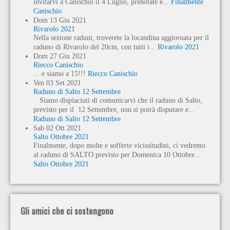
invitarvi a Canischio il 4 Luglio, prenotate e...
Finalmente
Canischio
Dom
13
Giu
2021
Rivarolo 2021
Nella sezione raduni, troverete la locandina aggiornata per il
raduno di Rivarolo del 20cm, con tutti i...
Rivarolo 2021
Dom
27
Giu
2021
Riecco Canischio
... e siamo a 15!!!
Riecco Canischio
Ven
03
Set
2021
Raduno di Salto 12 Settembre
Siamo dispiaciuti di comunicarvi che il raduno di Salto,
previsto per il 12 Settembre, non si potrà disputare e...
Raduno di Salto 12 Settembre
Sab
02
Ott
2021
Salto Ottobre 2021
Finalmente, dopo molte e sofferte vicissitudini, ci vedremo
al raduno di SALTO previsto per Domenica 10 Ottobre...
Salto Ottobre 2021
Gli amici che ci sostengono