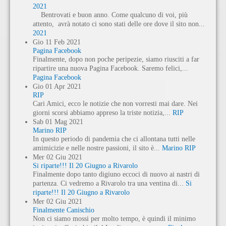
2021
Bentrovati e buon anno. Come qualcuno di voi, più
attento, avrà notato ci sono stati delle ore dove il sito non...
2021
Gio
11
Feb
2021
Pagina Facebook
Finalmente, dopo non poche peripezie, siamo riusciti a far
ripartire una nuova Pagina Facebook. Saremo felici,...
Pagina Facebook
Gio
01
Apr
2021
RIP
Cari Amici, ecco le notizie che non vorresti mai dare. Nei
giorni scorsi abbiamo appreso la triste notizia,...
RIP
Sab
01
Mag
2021
Marino RIP
In questo periodo di pandemia che ci allontana tutti nelle
amimicizie e nelle nostre passioni, il sito è...
Marino RIP
Mer
02
Giu
2021
Si riparte!!! Il 20 Giugno a Rivarolo
Finalmente dopo tanto digiuno eccoci di nuovo ai nastri di
partenza. Ci vedremo a Rivarolo tra una ventina di...
Si
riparte!!! Il 20 Giugno a Rivarolo
Mer
02
Giu
2021
Finalmente Canischio
Non ci siamo mossi per molto tempo, è quindi il minimo