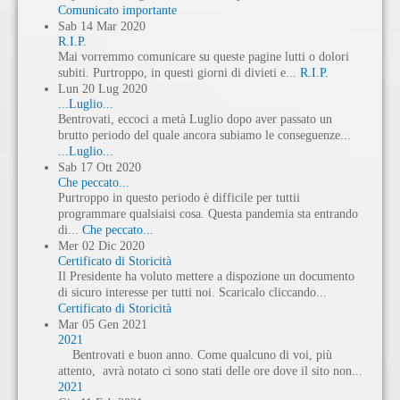
Comunicato importante
Sab
14
Mar
2020
R.I.P.
Mai vorremmo comunicare su queste pagine lutti o dolori
subiti. Purtroppo, in questi giorni di divieti e...
R.I.P.
Lun
20
Lug
2020
...Luglio...
Bentrovati, eccoci a metà Luglio dopo aver passato un
brutto periodo del quale ancora subiamo le conseguenze...
...Luglio...
Sab
17
Ott
2020
Che peccato...
Purtroppo in questo periodo è difficile per tuttii
programmare qualsiaisi cosa. Questa pandemia sta entrando
di...
Che peccato...
Mer
02
Dic
2020
Certificato di Storicità
Il Presidente ha voluto mettere a dispozione un documento
di sicuro interesse per tutti noi. Scaricalo cliccando...
Certificato di Storicità
Mar
05
Gen
2021
2021
Bentrovati e buon anno. Come qualcuno di voi, più
attento, avrà notato ci sono stati delle ore dove il sito non...
2021