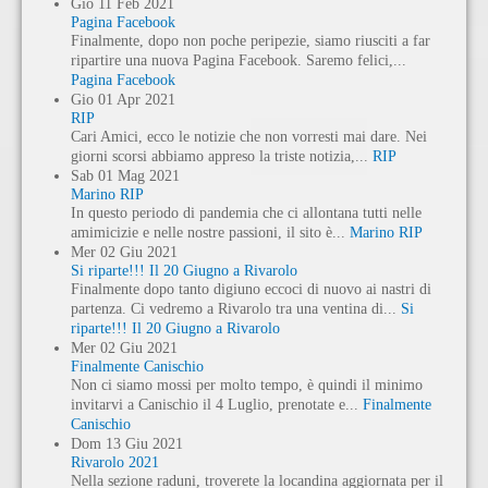
Gio
11
Feb
2021
Pagina Facebook
Finalmente, dopo non poche peripezie, siamo riusciti a far
ripartire una nuova Pagina Facebook. Saremo felici,...
Pagina Facebook
Gio
01
Apr
2021
RIP
Cari Amici, ecco le notizie che non vorresti mai dare. Nei
giorni scorsi abbiamo appreso la triste notizia,...
RIP
Sab
01
Mag
2021
Marino RIP
In questo periodo di pandemia che ci allontana tutti nelle
amimicizie e nelle nostre passioni, il sito è...
Marino RIP
Mer
02
Giu
2021
Si riparte!!! Il 20 Giugno a Rivarolo
Finalmente dopo tanto digiuno eccoci di nuovo ai nastri di
partenza. Ci vedremo a Rivarolo tra una ventina di...
Si
riparte!!! Il 20 Giugno a Rivarolo
Mer
02
Giu
2021
Finalmente Canischio
Non ci siamo mossi per molto tempo, è quindi il minimo
invitarvi a Canischio il 4 Luglio, prenotate e...
Finalmente
Canischio
Dom
13
Giu
2021
Rivarolo 2021
Nella sezione raduni, troverete la locandina aggiornata per il