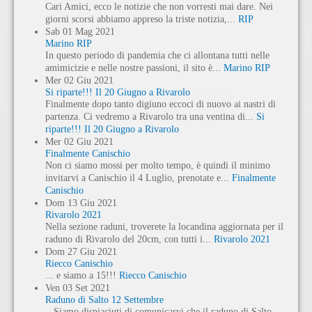
Cari Amici, ecco le notizie che non vorresti mai dare. Nei
giorni scorsi abbiamo appreso la triste notizia,...
RIP
Sab
01
Mag
2021
Marino RIP
In questo periodo di pandemia che ci allontana tutti nelle
amimicizie e nelle nostre passioni, il sito è...
Marino RIP
Mer
02
Giu
2021
Si riparte!!! Il 20 Giugno a Rivarolo
Finalmente dopo tanto digiuno eccoci di nuovo ai nastri di
partenza. Ci vedremo a Rivarolo tra una ventina di...
Si
riparte!!! Il 20 Giugno a Rivarolo
Mer
02
Giu
2021
Finalmente Canischio
Non ci siamo mossi per molto tempo, è quindi il minimo
invitarvi a Canischio il 4 Luglio, prenotate e...
Finalmente
Canischio
Dom
13
Giu
2021
Rivarolo 2021
Nella sezione raduni, troverete la locandina aggiornata per il
raduno di Rivarolo del 20cm, con tutti i...
Rivarolo 2021
Dom
27
Giu
2021
Riecco Canischio
... e siamo a 15!!!
Riecco Canischio
Ven
03
Set
2021
Raduno di Salto 12 Settembre
Siamo dispiaciuti di comunicarvi che il raduno di Salto,