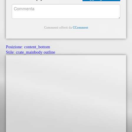
Commenti offerti da
CComment
Posizione:
content_bottom
Stile:
crate_mainbody outline