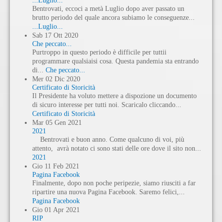
...Luglio...
Bentrovati, eccoci a metà Luglio dopo aver passato un
brutto periodo del quale ancora subiamo le conseguenze...
...Luglio...
Sab
17
Ott
2020
Che peccato...
Purtroppo in questo periodo è difficile per tuttii
programmare qualsiaisi cosa. Questa pandemia sta entrando
di...
Che peccato...
Mer
02
Dic
2020
Certificato di Storicità
Il Presidente ha voluto mettere a dispozione un documento
di sicuro interesse per tutti noi. Scaricalo cliccando...
Certificato di Storicità
Mar
05
Gen
2021
2021
Bentrovati e buon anno. Come qualcuno di voi, più
attento, avrà notato ci sono stati delle ore dove il sito non...
2021
Gio
11
Feb
2021
Pagina Facebook
Finalmente, dopo non poche peripezie, siamo riusciti a far
ripartire una nuova Pagina Facebook. Saremo felici,...
Pagina Facebook
Gio
01
Apr
2021
RIP