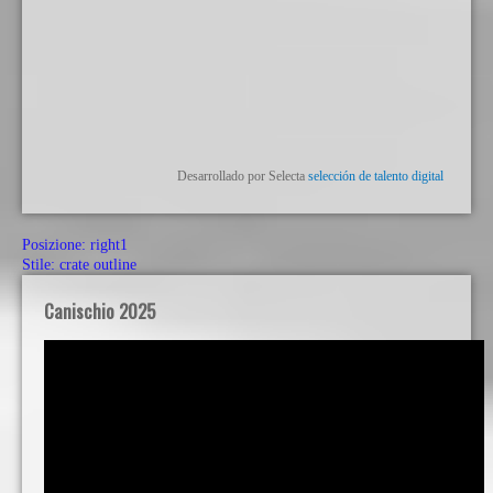
Desarrollado por Selecta
selección de talento digital
Posizione:
right1
Stile:
crate outline
Canischio 2025