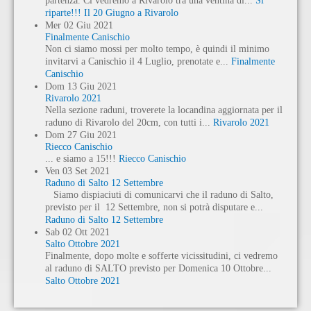
partenza. Ci vedremo a Rivarolo tra una ventina di...
Si
riparte!!! Il 20 Giugno a Rivarolo
Mer
02
Giu
2021
Finalmente Canischio
Non ci siamo mossi per molto tempo, è quindi il minimo
invitarvi a Canischio il 4 Luglio, prenotate e...
Finalmente
Canischio
Dom
13
Giu
2021
Rivarolo 2021
Nella sezione raduni, troverete la locandina aggiornata per il
raduno di Rivarolo del 20cm, con tutti i...
Rivarolo 2021
Dom
27
Giu
2021
Riecco Canischio
... e siamo a 15!!!
Riecco Canischio
Ven
03
Set
2021
Raduno di Salto 12 Settembre
Siamo dispiaciuti di comunicarvi che il raduno di Salto,
previsto per il 12 Settembre, non si potrà disputare e...
Raduno di Salto 12 Settembre
Sab
02
Ott
2021
Salto Ottobre 2021
Finalmente, dopo molte e sofferte vicissitudini, ci vedremo
al raduno di SALTO previsto per Domenica 10 Ottobre...
Salto Ottobre 2021