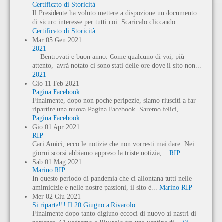
Certificato di Storicità
Il Presidente ha voluto mettere a dispozione un documento
di sicuro interesse per tutti noi. Scaricalo cliccando...
Certificato di Storicità
Mar
05
Gen
2021
2021
Bentrovati e buon anno. Come qualcuno di voi, più
attento, avrà notato ci sono stati delle ore dove il sito non...
2021
Gio
11
Feb
2021
Pagina Facebook
Finalmente, dopo non poche peripezie, siamo riusciti a far
ripartire una nuova Pagina Facebook. Saremo felici,...
Pagina Facebook
Gio
01
Apr
2021
RIP
Cari Amici, ecco le notizie che non vorresti mai dare. Nei
giorni scorsi abbiamo appreso la triste notizia,...
RIP
Sab
01
Mag
2021
Marino RIP
In questo periodo di pandemia che ci allontana tutti nelle
amimicizie e nelle nostre passioni, il sito è...
Marino RIP
Mer
02
Giu
2021
Si riparte!!! Il 20 Giugno a Rivarolo
Finalmente dopo tanto digiuno eccoci di nuovo ai nastri di