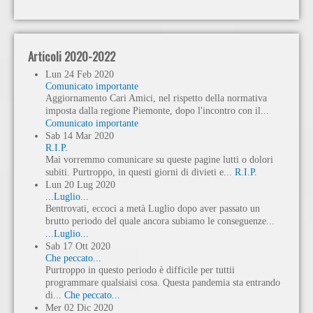
Articoli 2020-2022
Lun
24
Feb
2020
Comunicato importante
Aggiornamento Cari Amici, nel rispetto della normativa
imposta dalla regione Piemonte, dopo l'incontro con il...
Comunicato importante
Sab
14
Mar
2020
R.I.P.
Mai vorremmo comunicare su queste pagine lutti o dolori
subiti. Purtroppo, in questi giorni di divieti e...
R.I.P.
Lun
20
Lug
2020
...Luglio...
Bentrovati, eccoci a metà Luglio dopo aver passato un
brutto periodo del quale ancora subiamo le conseguenze...
...Luglio...
Sab
17
Ott
2020
Che peccato...
Purtroppo in questo periodo è difficile per tuttii
programmare qualsiaisi cosa. Questa pandemia sta entrando
di...
Che peccato...
Mer
02
Dic
2020