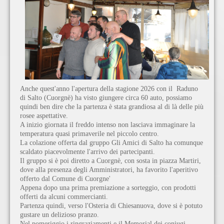
Anche quest'anno l'apertura della stagione 2026 con il Raduno
di Salto (Cuorgnè) ha visto giungere circa 60 auto, possiamo
quindi ben dire che la partenza è stata grandiosa al di là delle più
rosee aspettative.
A inizio giornata il freddo intenso non lasciava immaginare la
temperatura quasi primaverile nel piccolo centro.
La colazione offerta dal gruppo Gli Amici di Salto ha comunque
scaldato piacevolmente l'arrivo dei partecipanti.
Il gruppo si è poi diretto a Cuorgnè, con sosta in piazza Martiri,
dove alla presenza degli Amministratori, ha favorito l'aperitivo
offerto dal Comune di Cuorgne'
Appena dopo una prima premiazione a sorteggio, con prodotti
offerti da alcuni commercianti.
Partenza quindi, verso l'Osteria di Chiesanuova, dove si è potuto
gustare un delizioso pranzo.
Nel pomeriggio i ringraziamenti e il Memorial dei coniugi