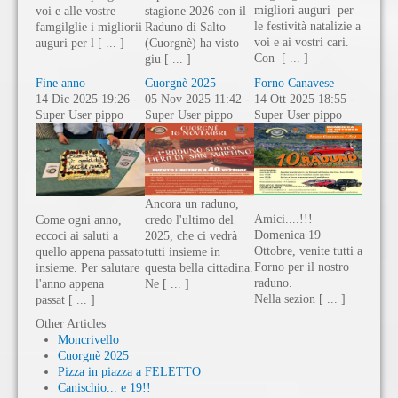
migliori auguri per
voi e alle vostre
stagione 2026 con il
le festività natalizie a
famgilglie i migliorii
Raduno di Salto
voi e ai vostri cari.
auguri per l [ ... ]
(Cuorgnè) ha visto
Con [ ... ]
giu [ ... ]
Fine anno
Cuorgnè 2025
Forno Canavese
14 Dic 2025 19:26 -
05 Nov 2025 11:42 -
14 Ott 2025 18:55 -
Super User pippo
Super User pippo
Super User pippo
Ancora un raduno,
Amici....!!!
Come ogni anno,
credo l'ultimo del
Domenica 19
eccoci ai saluti a
2025, che ci vedrà
Ottobre, venite tutti a
quello appena passato
tutti insieme in
Forno per il nostro
insieme. Per salutare
questa bella cittadina.
raduno.
l'anno appena
Ne [ ... ]
Nella sezion [ ... ]
passat [ ... ]
Other Articles
Moncrivello
Cuorgnè 2025
Pizza in piazza a FELETTO
Canischio... e 19!!