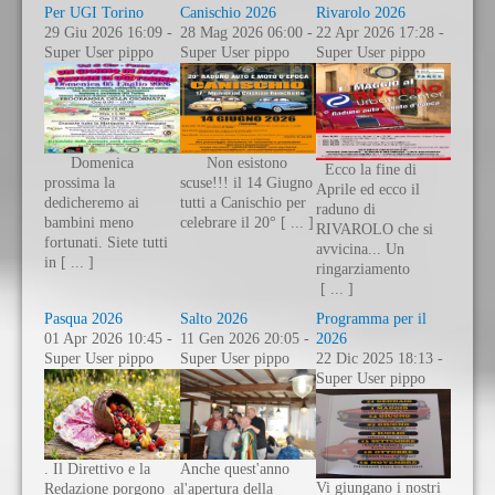
Per UGI Torino
Canischio 2026
Rivarolo 2026
29 Giu 2026 16:09 -
28 Mag 2026 06:00 -
22 Apr 2026 17:28 -
Super User pippo
Super User pippo
Super User pippo
Domenica
Non esistono
Ecco la fine di
prossima la
scuse!!! il 14 Giugno
Aprile ed ecco il
dedicheremo ai
tutti a Canischio per
raduno di
bambini meno
celebrare il 20° [ ... ]
RIVAROLO che si
fortunati. Siete tutti
avvicina... Un
in [ ... ]
ringarziamento
[ ... ]
Pasqua 2026
Salto 2026
Programma per il
01 Apr 2026 10:45 -
11 Gen 2026 20:05 -
2026
Super User pippo
Super User pippo
22 Dic 2025 18:13 -
Super User pippo
. Il Direttivo e la
Anche quest'anno
Vi giungano i nostri
Redazione porgono a
l'apertura della