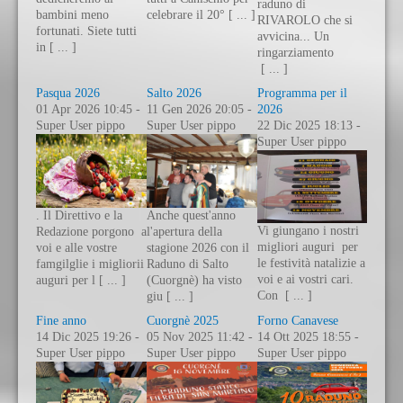
raduno di
bambini meno
celebrare il 20° [ ... ]
RIVAROLO che si
fortunati. Siete tutti
avvicina... Un
in [ ... ]
ringarziamento
[ ... ]
Pasqua 2026
Salto 2026
Programma per il
01 Apr 2026 10:45 -
11 Gen 2026 20:05 -
2026
Super User pippo
Super User pippo
22 Dic 2025 18:13 -
Super User pippo
. Il Direttivo e la
Anche quest'anno
Vi giungano i nostri
Redazione porgono a
l'apertura della
migliori auguri per
voi e alle vostre
stagione 2026 con il
le festività natalizie a
famgilglie i migliorii
Raduno di Salto
voi e ai vostri cari.
auguri per l [ ... ]
(Cuorgnè) ha visto
Con [ ... ]
giu [ ... ]
Fine anno
Cuorgnè 2025
Forno Canavese
14 Dic 2025 19:26 -
05 Nov 2025 11:42 -
14 Ott 2025 18:55 -
Super User pippo
Super User pippo
Super User pippo