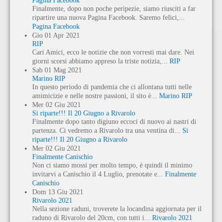
Pagina Facebook
Finalmente, dopo non poche peripezie, siamo riusciti a far
ripartire una nuova Pagina Facebook. Saremo felici,...
Pagina Facebook
Gio
01
Apr
2021
RIP
Cari Amici, ecco le notizie che non vorresti mai dare. Nei
giorni scorsi abbiamo appreso la triste notizia,...
RIP
Sab
01
Mag
2021
Marino RIP
In questo periodo di pandemia che ci allontana tutti nelle
amimicizie e nelle nostre passioni, il sito è...
Marino RIP
Mer
02
Giu
2021
Si riparte!!! Il 20 Giugno a Rivarolo
Finalmente dopo tanto digiuno eccoci di nuovo ai nastri di
partenza. Ci vedremo a Rivarolo tra una ventina di...
Si
riparte!!! Il 20 Giugno a Rivarolo
Mer
02
Giu
2021
Finalmente Canischio
Non ci siamo mossi per molto tempo, è quindi il minimo
invitarvi a Canischio il 4 Luglio, prenotate e...
Finalmente
Canischio
Dom
13
Giu
2021
Rivarolo 2021
Nella sezione raduni, troverete la locandina aggiornata per il
raduno di Rivarolo del 20cm, con tutti i...
Rivarolo 2021