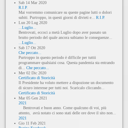
Sab
14
Mar
2020
R.I.P.
Mai vorremmo comunicare su queste pagine lutti o dolori
subiti. Purtroppo, in questi giorni di divieti e...
R.I.P.
Lun
20
Lug
2020
...Luglio...
Bentrovati, eccoci a metà Luglio dopo aver passato un
brutto periodo del quale ancora subiamo le conseguenze...
...Luglio...
Sab
17
Ott
2020
Che peccato...
Purtroppo in questo periodo è difficile per tuttii
programmare qualsiaisi cosa. Questa pandemia sta entrando
di...
Che peccato...
Mer
02
Dic
2020
Certificato di Storicità
Il Presidente ha voluto mettere a dispozione un documento
di sicuro interesse per tutti noi. Scaricalo cliccando...
Certificato di Storicità
Mar
05
Gen
2021
2021
Bentrovati e buon anno. Come qualcuno di voi, più
attento, avrà notato ci sono stati delle ore dove il sito non...
2021
Gio
11
Feb
2021