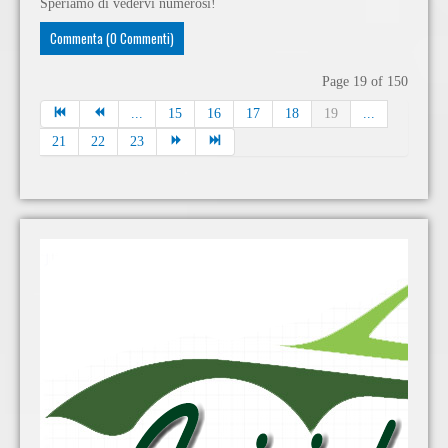
Speriamo di vedervi numerosi!
Commenta (0 Commenti)
Page 19 of 150
...
15
16
17
18
19
...
21
22
23