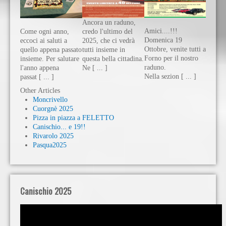
Ancora un raduno,
Amici....!!!
Come ogni anno,
credo l'ultimo del
Domenica 19
eccoci ai saluti a
2025, che ci vedrà
Ottobre, venite tutti a
quello appena passato
tutti insieme in
Forno per il nostro
insieme. Per salutare
questa bella cittadina.
raduno.
l'anno appena
Ne [ ... ]
Nella sezion [ ... ]
passat [ ... ]
Other Articles
Moncrivello
Cuorgnè 2025
Pizza in piazza a FELETTO
Canischio... e 19!!
Rivarolo 2025
Pasqua2025
Canischio 2025